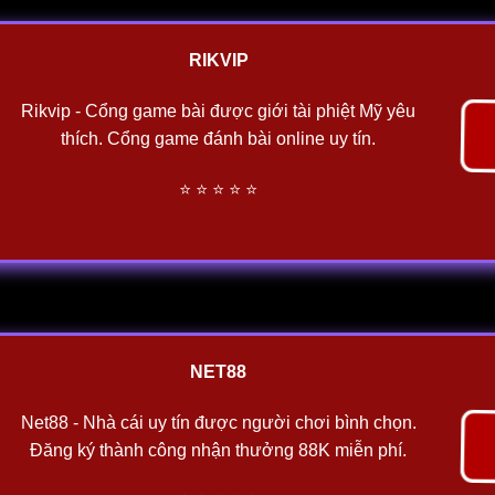
RIKVIP
Rikvip - Cổng game bài được giới tài phiệt Mỹ yêu
thích. Cổng game đánh bài online uy tín.
⭐️ ⭐️ ⭐️ ⭐️ ⭐️
NET88
Net88 - Nhà cái uy tín được người chơi bình chọn.
Đăng ký thành công nhận thưởng 88K miễn phí.