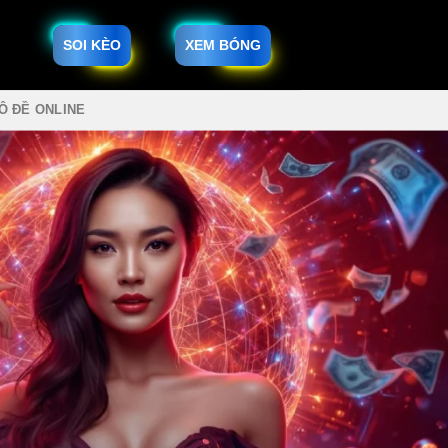
SOI KÈO
XEM BÓNG
LÔ ĐỀ ONLINE