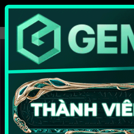
Bỏ
qua
nội
dung
LÔ ĐỀ O