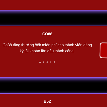
GO88
Go88 tặng thưởng 88k miễn phí cho thành viên đăng
ký tài khoản lần đầu thành công.
⭐️ ⭐️ ⭐️ ⭐️ ⭐️
B52