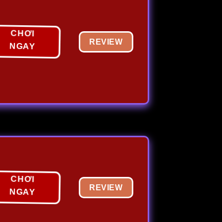
CHƠI
REVIEW
NGAY
CHƠI
REVIEW
NGAY