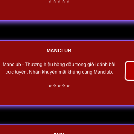
⭐️ ⭐️ ⭐️ ⭐️ ⭐️
MANCLUB
Manclub - Thương hiệu hàng đầu trong giới đánh bài
trực tuyến. Nhận khuyến mãi khủng cùng Manclub.
⭐️ ⭐️ ⭐️ ⭐️ ⭐️